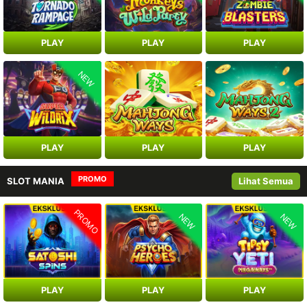
PLAY
PLAY
PLAY
NEW
PLAY
PLAY
PLAY
PROMO
SLOT MANIA
Lihat Semua
PROMO
NEW
NEW
PLAY
PLAY
PLAY