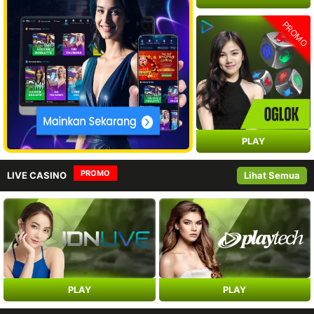
PROMO
PLAY
PROMO
LIVE CASINO
Lihat Semua
PLAY
PLAY