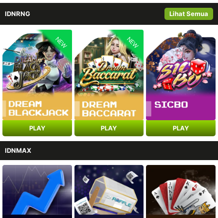
IDNRNG
Lihat Semua
NEW
NEW
PLAY
PLAY
PLAY
IDNMAX