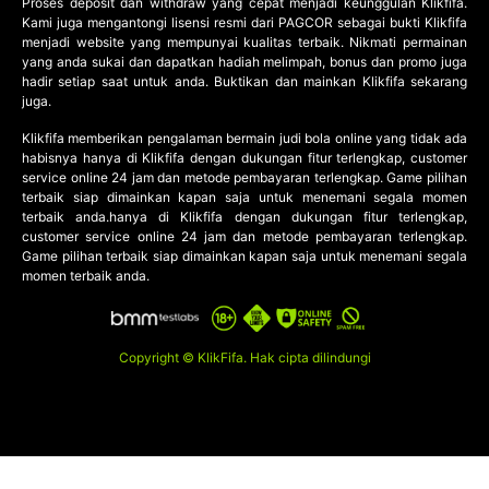
Proses deposit dan withdraw yang cepat menjadi keunggulan Klikfifa.
Kami juga mengantongi lisensi resmi dari PAGCOR sebagai bukti Klikfifa
menjadi website yang mempunyai kualitas terbaik. Nikmati permainan
yang anda sukai dan dapatkan hadiah melimpah, bonus dan promo juga
hadir setiap saat untuk anda. Buktikan dan mainkan Klikfifa sekarang
juga.
Klikfifa memberikan pengalaman bermain
judi bola online
yang tidak ada
habisnya hanya di Klikfifa dengan dukungan fitur terlengkap, customer
service online 24 jam dan metode pembayaran terlengkap. Game pilihan
terbaik siap dimainkan kapan saja untuk menemani segala momen
terbaik anda.hanya di Klikfifa dengan dukungan fitur terlengkap,
customer service online 24 jam dan metode pembayaran terlengkap.
Game pilihan terbaik siap dimainkan kapan saja untuk menemani segala
momen terbaik anda.
Copyright © KlikFifa. Hak cipta dilindungi