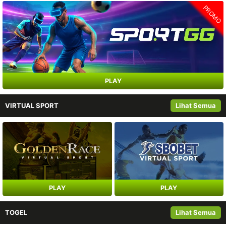
©
PROMO
KLIKFIFA
Situs
Website
Bandar
Agen
Taruhan
Judi
Bola
PLAY
Online.
Hak
Cipta
VIRTUAL SPORT
Lihat Semua
Dilindungi.
PLAY
PLAY
TOGEL
Lihat Semua