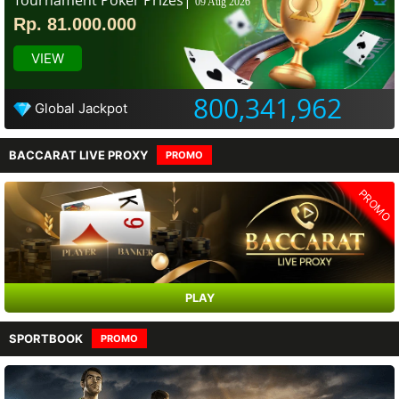
09 Aug 2026
ROMO
Rp. 81.000.000
Live Casino
VIEW
800,341,962
Global Jackpot
Poker
ROMO
BACCARAT LIVE PROXY
PROMO
Slots
PROMO
IDN Live
Togel
PLAY
ROMO
SPORTBOOK
PROMO
Elottery